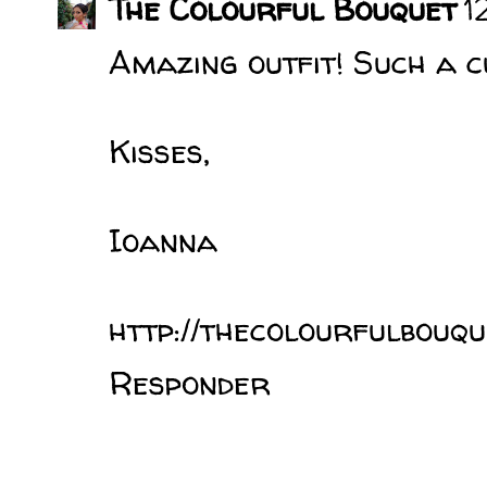
The Colourful Bouquet
1
Amazing outfit! Such a c
Kisses,
Ioanna
http://thecolourfulbouqu
Responder