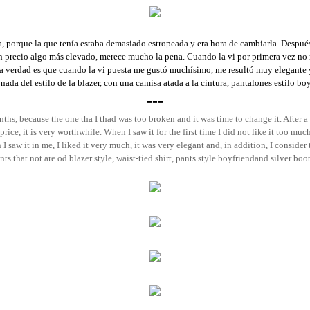
a, porque la que tenía estaba demasiado estropeada y era hora de cambiarla. Despu
un precio algo más elevado, merece mucho la pena. Cuando la vi por primera vez no 
la verdad es que cuando la vi puesta me gustó muchísimo, me resultó muy elegante
da del estilo de la blazer, con una camisa atada a la cintura, pantalones estilo boy
---
ths, because the one tha I thad was too broken and it was time to change it. After a 
rice, it is very worthwhile. When I saw it for the first time I did not like it too muc
I saw it in me, I liked it very much, it was very elegant and, in addition, I consider
s that not are od blazer style, waist-tied shirt, pants style boyfriendand silver boo