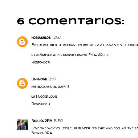
6 comentarios:
noesunblog
12:57
Elsito que bien te quedan los botines plateaaados y el conj
http://meouilace.blogspot.com.es/ Feliz Año bb !
Responder
Unknown
21:17
me encanta el outfit!
lu |
Coco&Louis
Responder
FashionDRA
14:52
Love the way you style ur blazer it's chic and cool at the s
FashionDRA