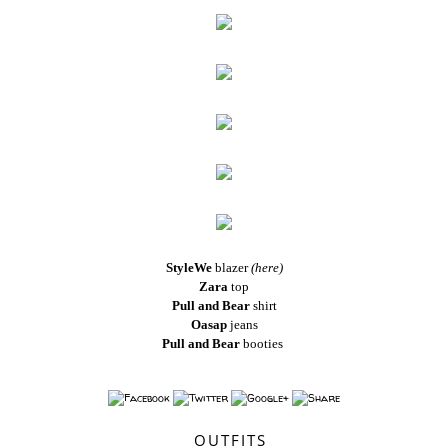
StyleWe
blazer
(here)
Zara
top
Pull and Bear
shirt
Oasap
jeans
Pull and Bear
booties
OUTFITS