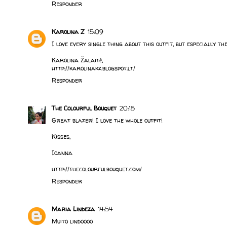
Responder
Karolina Z
15:09
I love every single thing about this outfit, but especially t
Karolina Žalaitė,
http://karolinakz.blogspot.lt/
Responder
The Colourful Bouquet
20:15
Great blazer! I love the whole outfit!
Kisses,
Ioanna
http://thecolourfulbouquet.com/
Responder
Maria Lindeza
14:54
Muito lindoooo