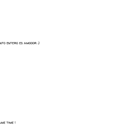
unto entero es amooor :)
ame time !