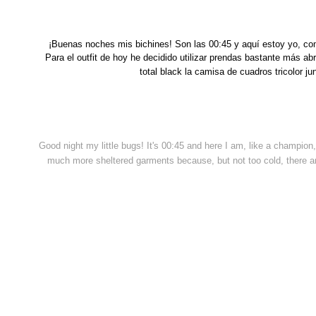
¡Buenas noches mis bichines! Son las 00:45 y aquí estoy yo, co
Para el outfit de hoy he decidido utilizar prendas bastante más 
total black la camisa de cuadros tricolor j
Good night my little bugs! It's 00:45 and here I am, like a champion, p
much more sheltered garments because, but not too cold, there are 