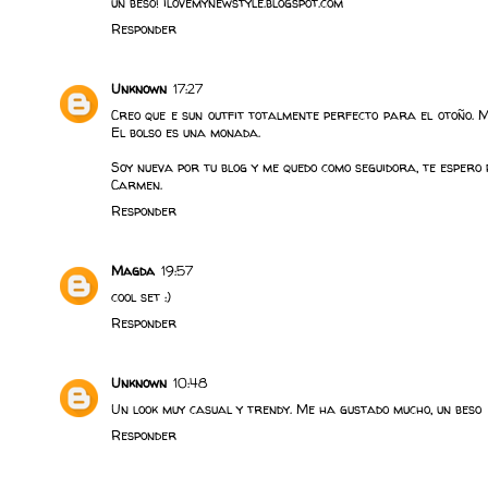
un beso! ilovemynewstyle.blogspot.com
Responder
Unknown
17:27
Creo que e sun outfit totalmente perfecto para el otoño. M
El bolso es una monada.
Soy nueva por tu blog y me quedo como seguidora, te espero p
Carmen.
Responder
Magda
19:57
cool set :)
Responder
Unknown
10:48
Un look muy casual y trendy. Me ha gustado mucho, un beso
Responder