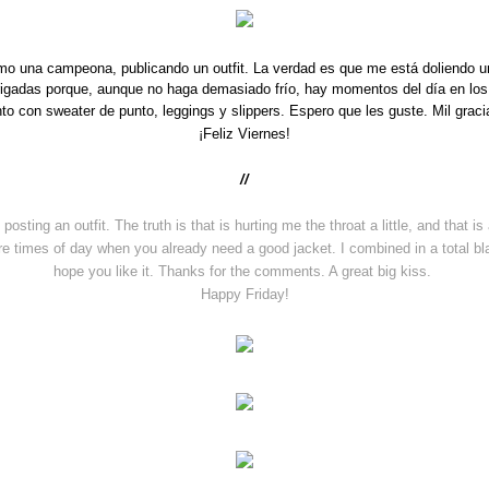
mo una campeona, publicando un outfit. La verdad es que me está doliendo un
abrigadas porque, aunque no haga demasiado frío, hay momentos del día en lo
unto con sweater de punto, leggings y slippers.
Espero que les guste. Mil grac
¡Feliz Viern
es!
//
osting an outfit. The truth is that is hurting me the throat a little, and that is 
times of day when you already need a good jacket. I combined in a total black 
hope you like it. Thanks for the co
mments. A great big kiss.
Happy Friday!