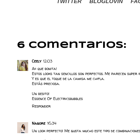
TWITTER
BLOGLOVIN
FA
6 comentarios:
Ceely
12:03
Aii que bonita!
Estos looks tan sencillos son perfectos. Me parecen super i
Y es que el toque de la camisa me chifla.
Estás preciosa.
Un besito!
Essence Of Electricsbubbles
Responder
Nagore
16:34
Un look perfecto! Me gusta mucho este tipo de combinaciones