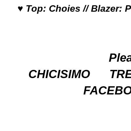
♥ Top: Choies //
Blazer: 
Ple
CHICISIMO
TR
FACEB