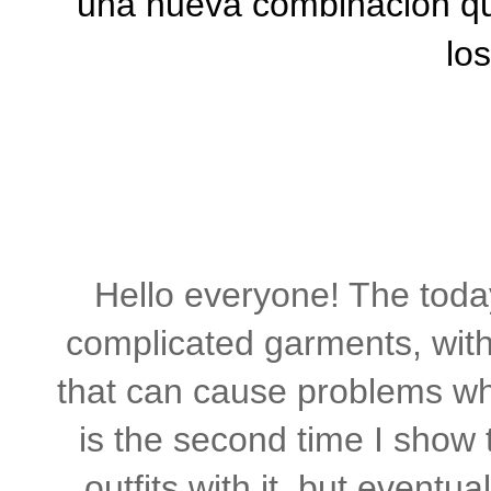
una nueva combinación q
lo
Hello everyone
!
The
today
complicated
garments
, wit
that
can
cause problems
w
is the second
time I show
outfits
with it
, but eventual