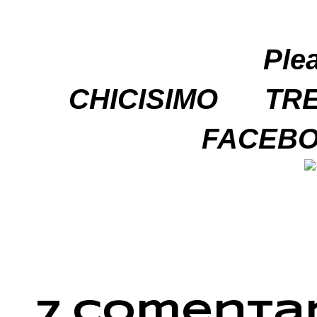
Ple
CHICISIMO
TR
FACEB
7 comentar