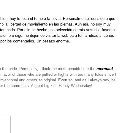
bien, hoy le toca el turno a la novia. Personalmente, considero que
mplia libertad de movimiento en las piernas. Aún así, no soy muy
tan nada. Por ello he hecho una selección de mis vestidos favoritos
iempre digo, no dejen de visitar la web para tomar ideas si tienes
 por los comentarios. Un besazo enorme.
to the bride.
Personally, I think the most beautiful are the
mermaid
y in favor of those who are puffed or flights with too many folds since I
ventional and others so original.
Even so, and as I always say, be
for the comments.
A great big kiss.
Happy Wednesday!