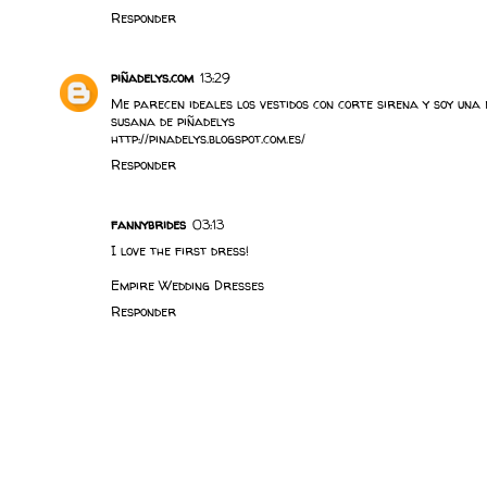
Responder
piñadelys.com
13:29
Me parecen ideales los vestidos con corte sirena y soy una 
susana de piñadelys
http://pinadelys.blogspot.com.es/
Responder
fannybrides
03:13
I love the first dress!
Empire Wedding Dresses
Responder