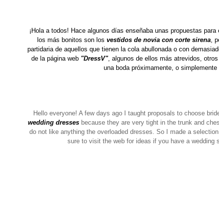
¡Hola a todos! Hace algunos días enseñaba unas propuestas
para 
los más bonitos son los
vestidos de novia con corte sirena
, 
partidaria de aquellos que tienen la cola abullonada o con demasia
de la página web
"DressV"
, algunos de ellos más atrevidos, otro
una boda próximamente, o simplemente p
Hello everyone!
A few days ago I taught proposals to choose bri
wedding dresses
because they are very tight in the trunk and ch
do not like anything the
overloaded
dresses.
So I made a selection
sure to visit the web for ideas if you have a wedding s