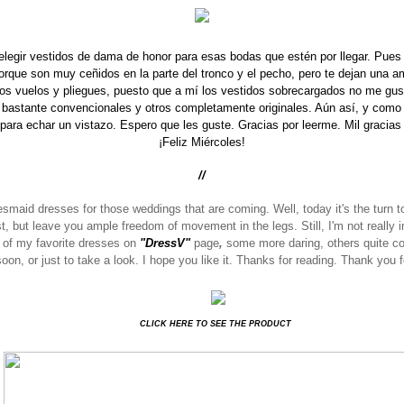
elegir vestidos de dama de honor para esas bodas que estén por llegar. Pues 
porque son muy ceñidos en la parte del tronco y el pecho, pero te dejan una a
dos vuelos y pliegues, puesto que a mí los vestidos sobrecargados no me gus
s bastante convencionales y otros completamente originales. Aún así, y como s
ara echar un vistazo. Espero que les guste. Gracias por leerme. Mil gracias
¡Feliz Miércoles!
//
desmaid dresses for those weddings that are coming.
Well, today it's the turn 
est, but leave you ample freedom of movement in the legs.
Still, I'm not reall
 of my favorite dresses on
"DressV"
page
,
some more daring, others quite con
oon, or just to take a look.
I hope you like it.
Thanks for reading.
Thank you 
CLICK HERE TO SEE THE PRODUCT