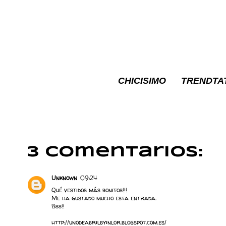
CHICISIMO
TRENDTA
3 comentarios:
Unknown
09:24
Qué vestidos más bonitos!!!
Me ha gustado mucho esta entrada.
Bss!!
http://unodeabrilbyinlor.blogspot.com.es/