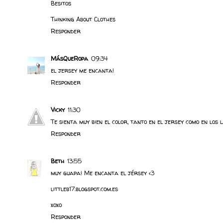
Besitos
Thinking About Clothes
Responder
MásQueRopa
09:34
el jersey me encanta!
Responder
Vicky
11:30
Te sienta muy bien el color, tanto en el jersey como en los la
Responder
Beth
13:55
muy guapa! Me encanta el jérsey <3
littleb17.blogspot.com.es
xoxo
Responder