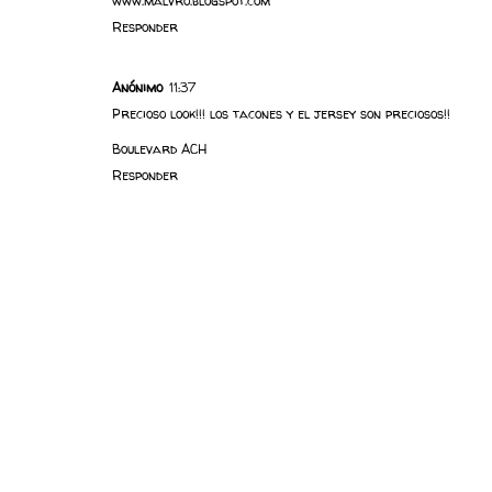
www.malvro.blogspot.com
Responder
Anónimo
11:37
Precioso look!!! los tacones y el jersey son preciosos!!
Boulevard ACH
Responder