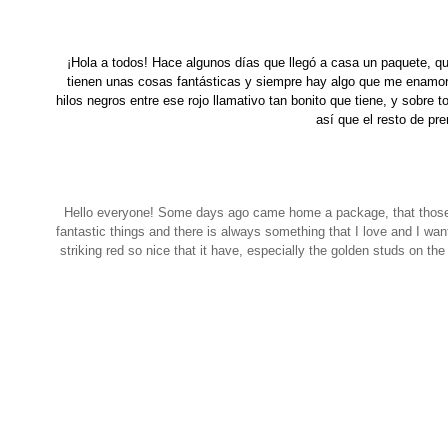
¡Hola a todos! Hace algunos días que llegó a casa un paquete, q
tienen unas cosas fantásticas y siempre hay algo que me enamora
hilos negros entre ese rojo llamativo tan bonito que tiene, y sobr
así que el resto de pr
Hello everyone
!
Some
days
ago
came home
a package,
that thos
fantastic
things
and there is always
something that
I
love
and I
want
striking red
so nice that it
have
, especially
the
golden studs
on the