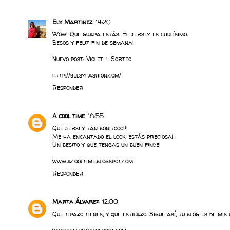
Ely Martinez
14:20
Wow! Que guapa estás. El jersey es chulísimo.
Besos y feliz fin de semana!
Nuevo post: Violet + Sorteo
http://belsyfashion.com/
Responder
A cool time
16:55
Que jersey tan bonitooo!!!
Me ha encantado el look, estás preciosa!
Un besito y que tengas un buen finde!
www.acooltime.blogspot.com
Responder
Marta Álvarez
12:00
Que tipazo tienes, y que estilazo. Sigue así, tu blog es de mis 