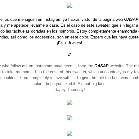
ue los que me siguen en Instagram ya habrán visto, de la página web
OASAP
 y me apetece llevarme a casa. Es el caso de este sweater, que sin lugar a d
e todo las tachuelas doradas en los hombros. Estoy completamente enamorada d
endas, así como los accesorios, son en este color. Espero que les haya gus
¡Feliz Jueves!
//
e who follow
me
on
Instagram
have
seen it,
form the
OASAP
website
.
The tru
 to
take me home.
It is the
case of this
sweater
, which
undoubtedly
is my fav
 shoulders
.
I am completely
in love with it
.
To give
the
role
the best was
combi
color.
I hope
you liked it
.
A
great
big kiss
.
Happy
Thursday
!