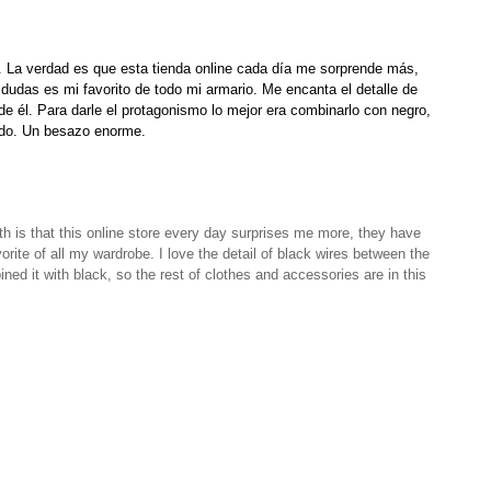
. La verdad es que esta tienda online cada día me sorprende más,
udas es mi favorito de todo mi armario. Me encanta el detalle de
e él. Para darle el protagonismo lo mejor era combinarlo con negro,
tado. Un besazo enorme.
th
is that this
online
store every
day
surprises me
more
, they
have
orite of
all my
wardrobe.
I love the detail
of black
wires between
the
ned it with
black
, so the
rest of
clothes
and
accessories
are
in this