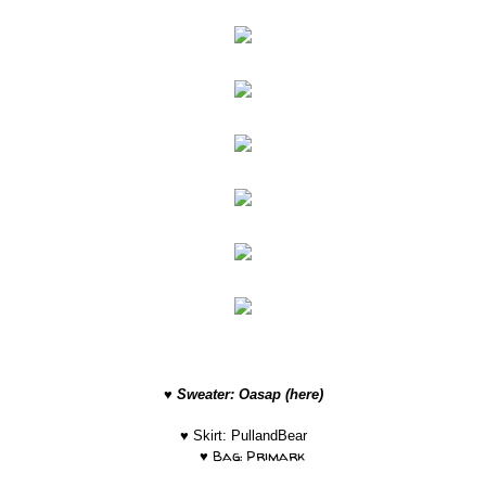
♥
Sweater: Oasap (here)
♥
Skirt: PullandBear
♥
Bag: Primark