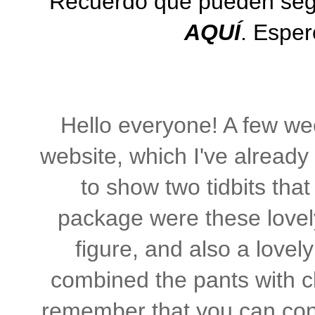
Recuerdo que pueden segui
AQUÍ
. Espe
Hello everyone
!
A few we
website
,
which
I've already
to
show
two
tidbits
that
package
were
these lovel
figure
,
and also a
lovel
combined
the
pants with
c
remember
that you can
con