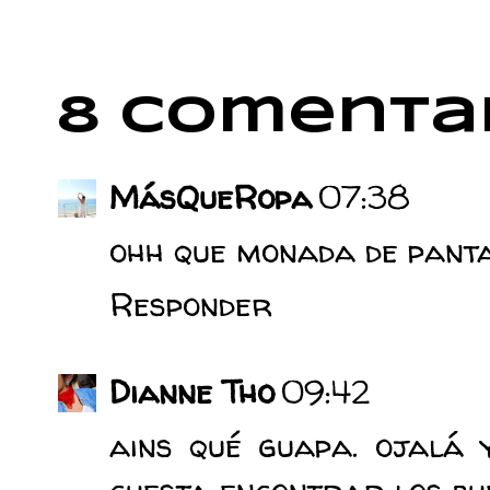
8 comentar
MásQueRopa
07:38
ohh que monada de panta
Responder
Dianne Tho
09:42
ains qué guapa. ojalá