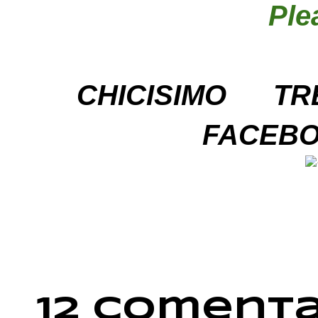
Ple
CHICISIMO
TR
FACEB
12 comenta