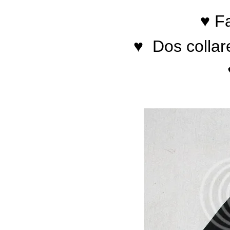
♥
Fa
♥
Dos collare