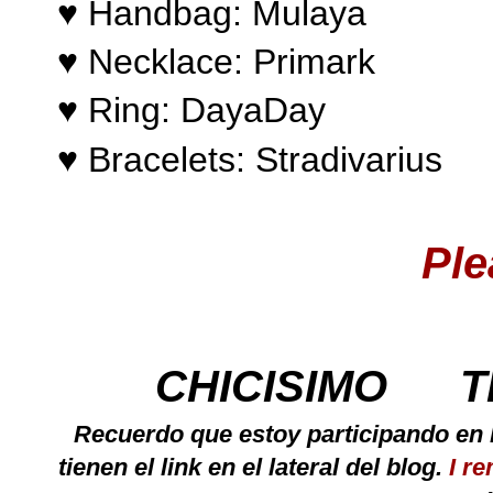
♥
Handba
g: Mulaya
♥
Ne
cklace: Primark
♥
Ring: DayaDay
♥
Bracelets: Stradivari
us
Ple
CHICISIMO
T
Recuerdo que estoy participando en
tienen el link en el lateral del blog.
I r