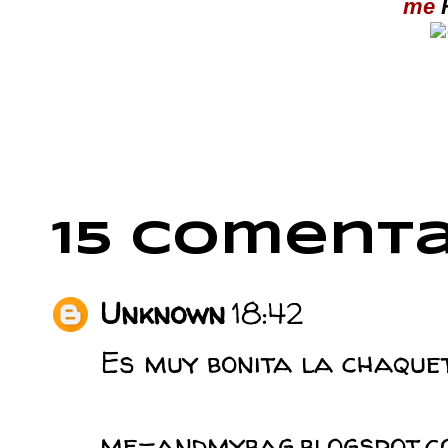
me
15 comenta
Unknown
18:42
Es muy bonita la chaquet
me-andmybag.blogspot.c