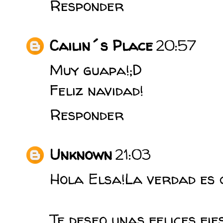
Responder
Cailin´s Place
20:57
Muy guapa!;D
Feliz navidad!
Responder
Unknown
21:03
Hola Elsa!La verdad es 
Te deseo unas felices fie