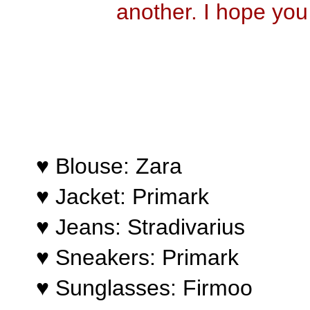
another
.
I h
ope you 
♥ Blouse:
Zara
♥ Jacket: Primark
♥
Jeans
:
Strad
ivarius
♥
Sneakers:
Primark
♥
Sunglasses: Firmoo