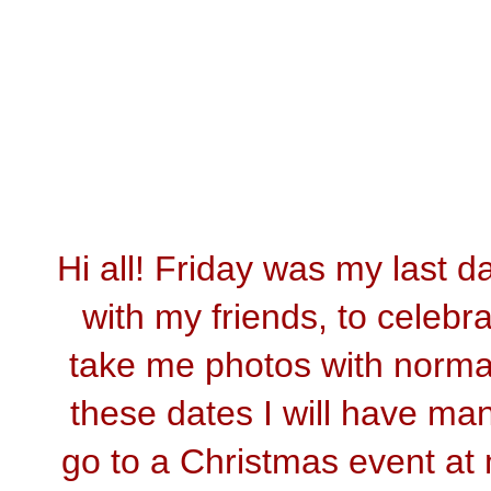
Hi all
!
Friday was
my last
da
with my friends
,
to celebr
t
ake
me
photos
with norma
these
dates
I will have
ma
go to a
Christmas event
at