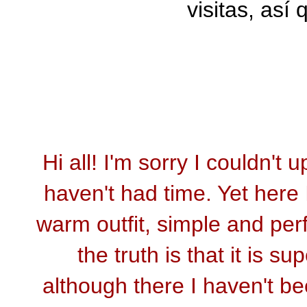
visitas, as
Hi all! I'm sorry I couldn't
haven't had time. Yet here
warm outfit, simple and perfe
the truth is that it is su
although there I haven't b