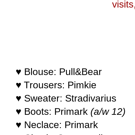
visit
♥ Blouse:
Pull&Bear
♥ Trousers:
Pi
mkie
♥ Sweater: Stradivarius
♥
Boots: Primark
(a/w 12)
♥
Neclace: Primark