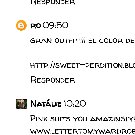
Responder
ro
09:50
gran outfit!!! el color d
http://sweet-perdition.bl
Responder
Natálie
10:20
Pink suits you amazingly!!
www.lettertomywardrobe