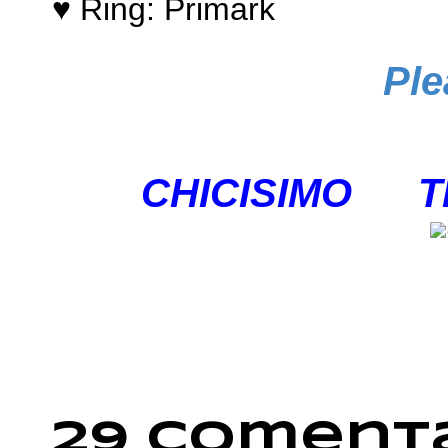
♥ Ring: Primark
Ple
CHICISIMO
T
29 comenta